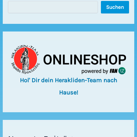
S
Suchen
u
c
h
e
n
Hol' Dir dein Herakliden-Team nach
Hause!