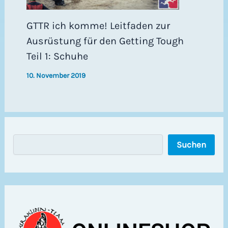
GTTR ich komme! Leitfaden zur
Ausrüstung für den Getting Tough
Teil 1: Schuhe
10. November 2019
S
Suchen
u
c
h
e
n