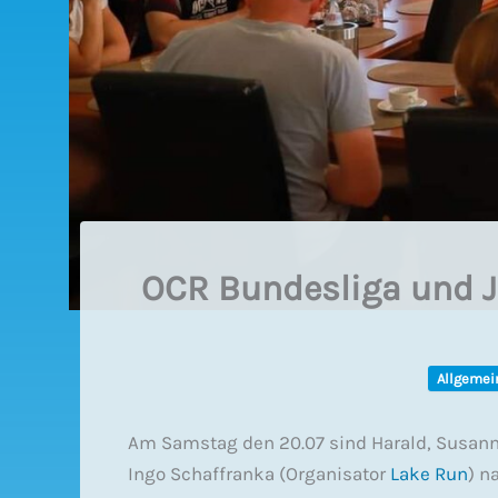
OCR Bundesliga und Ju
Allgemei
Am Samstag den 20.07 sind Harald, Susann
Ingo Schaffranka (Organisator
Lake Run
) n