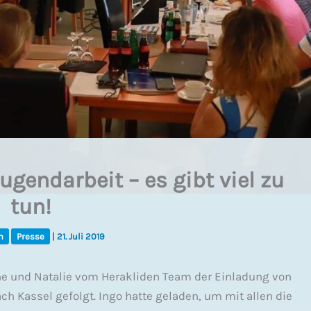
gendarbeit – es gibt viel zu
tun!
n
Presse
|
21. Juli 2019
e und Natalie vom Herakliden Team der Einladung von
ach Kassel gefolgt. Ingo hatte geladen, um mit allen die