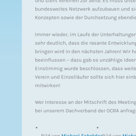
und steht Vereinen zur Seite. Es muss unse
bundesweites Netzwerk aufzubauen und sich
Konzepten sowie der Durchsetzung ebendie
Immer wieder, im Laufe der Unterhaltunge
sehr deutlich, dass die rasante Entwicklun
bringen wird in den nächsten Jahren! Wir h
beeinflussen – dazu gab es unzählige Ideen
Einstimmig wurde beschlossen, dass weitere
Verein und Einzelläufer sollte sich hier ei
mitwirken!
Wer Interesse an der Mitschrift des Meetin
bei unserem Dachverband der OCRA anfrag
Bild von
Michael Schröder
Bild von
Micha