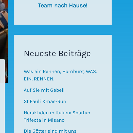
Team nach Hause!
Neueste Beiträge
Was ein Rennen, Hamburg. WAS.
EIN. RENNEN.
Auf Sie mit Gebell
St Pauli Xmas-Run
Herakliden in Italien: Spartan
Trifecta in Misano
Die Götter sind mit uns