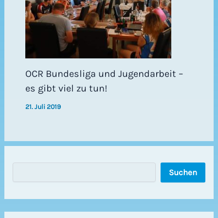
OCR Bundesliga und Jugendarbeit –
es gibt viel zu tun!
21. Juli 2019
S
Suchen
u
c
h
e
n