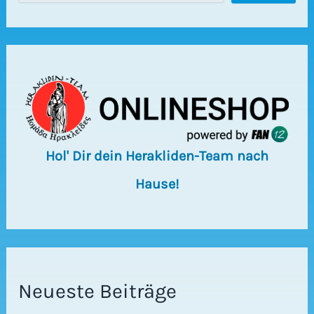
c
h
e
n
Hol' Dir dein Herakliden-Team nach
Hause!
Neueste Beiträge