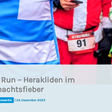
 Run – Herakliden im
achtsfieber
bewerbe
|
24. Dezember 2023