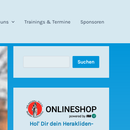
 uns
Trainings & Termine
Sponsoren
S
Suchen
u
c
h
e
n
Hol' Dir dein Herakliden-