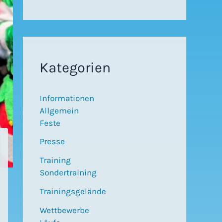
Kategorien
Informationen
Allgemein
Feste
Presse
Training
Sondertraining
Trainingsgelände
Wettbewerbe