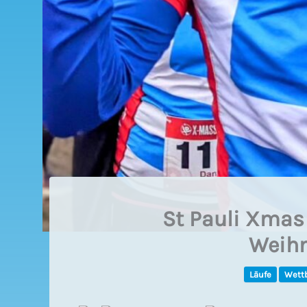
St Pauli Xmas
Weihn
Läufe
Wett