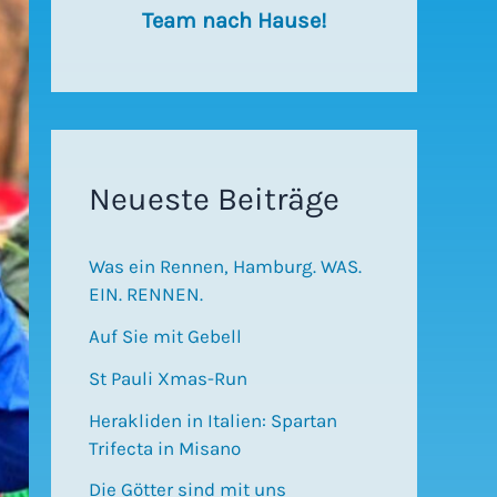
Team nach Hause!
Neueste Beiträge
Was ein Rennen, Hamburg. WAS.
EIN. RENNEN.
Auf Sie mit Gebell
St Pauli Xmas-Run
Herakliden in Italien: Spartan
Trifecta in Misano
Die Götter sind mit uns