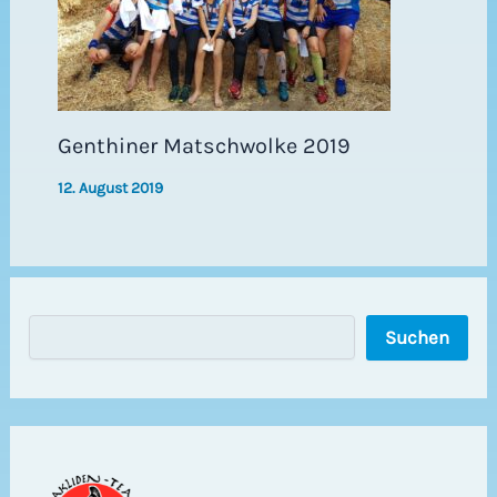
Genthiner Matschwolke 2019
12. August 2019
S
Suchen
u
c
h
e
n