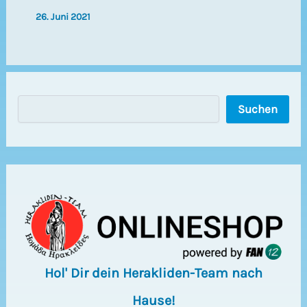
26. Juni 2021
S
Suchen
u
c
h
e
n
Hol' Dir dein Herakliden-Team nach
Hause!