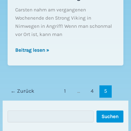
Carsten nahm am vergangenen
Wochenende den Strong Viking in
Nimwegen in Angriff! Wenn man schonmal
vor Ort ist, kann man
Ein
Beitrag lesen »
Heraklide
in
Nimwegen
←
Zurück
1
…
4
5
S
Suchen
u
c
h