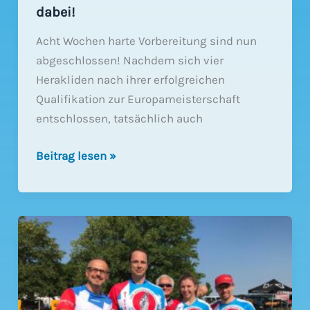
dabei!
Acht Wochen harte Vorbereitung sind nun
abgeschlossen! Nachdem sich vier
Herakliden nach ihrer erfolgreichen
Qualifikation zur Europameisterschaft
entschlossen, tatsächlich auch
EM
Beitrag lesen »
2019
in
Polen
–
4
Herakliden
sind
dabei!