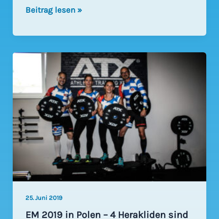
LakeRun
Beitrag lesen »
Bremen
–
MUD
Edition
2019
25. Juni 2019
EM 2019 in Polen – 4 Herakliden sind