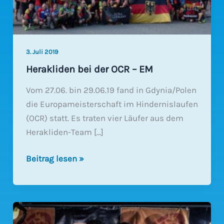
3. Juli 2019
Herakliden bei der OCR – EM
Vom 27.06. bin 29.06.19 fand in Gdynia/Polen
die Europameisterschaft im Hindernislaufen
(OCR) statt. Es traten vier Läufer aus dem
Herakliden-Team […]
Herakliden
Beitrag lesen »
bei
der
OCR
–