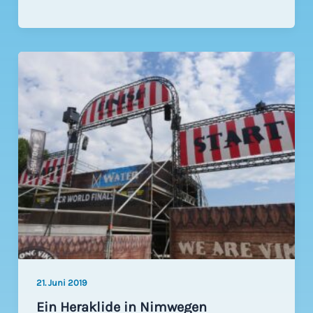
Land
zu
Wasser
und
…
auf
dem
Rad
21. Juni 2019
Ein Heraklide in Nimwegen