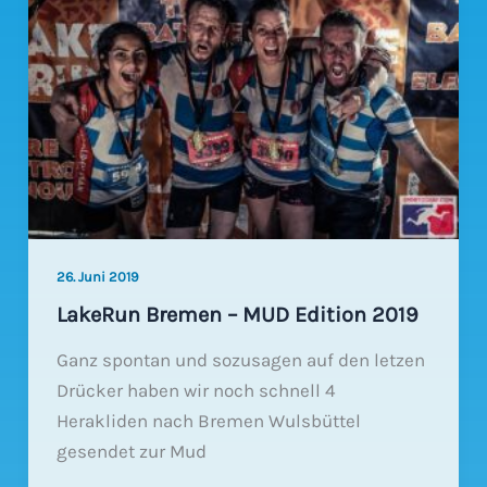
EM
26. Juni 2019
LakeRun Bremen – MUD Edition 2019
Ganz spontan und sozusagen auf den letzen
Drücker haben wir noch schnell 4
Herakliden nach Bremen Wulsbüttel
gesendet zur Mud