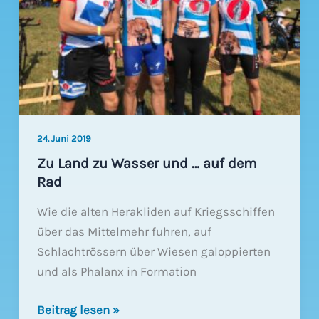
24. Juni 2019
Zu Land zu Wasser und … auf dem
Rad
Wie die alten Herakliden auf Kriegsschiffen
über das Mittelmehr fuhren, auf
Schlachtrössern über Wiesen galoppierten
und als Phalanx in Formation
Zu
Beitrag lesen »