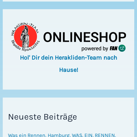
e
n
Hol' Dir dein Herakliden-Team nach
Hause!
Neueste Beiträge
Was ein Rennen, Hamburg. WAS. EIN. RENNEN.