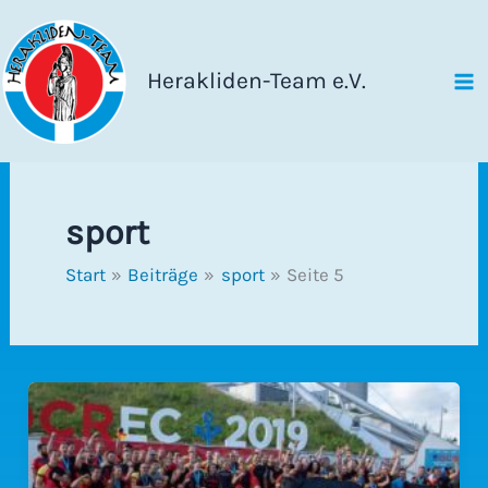
Zum
Inhalt
springen
Herakliden-Team e.V.
sport
Start
Beiträge
sport
Seite 5