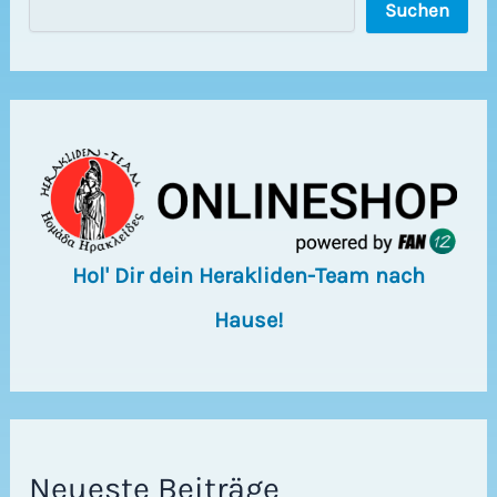
Suchen
u
c
h
e
n
Hol' Dir dein Herakliden-Team nach
Hause!
Neueste Beiträge