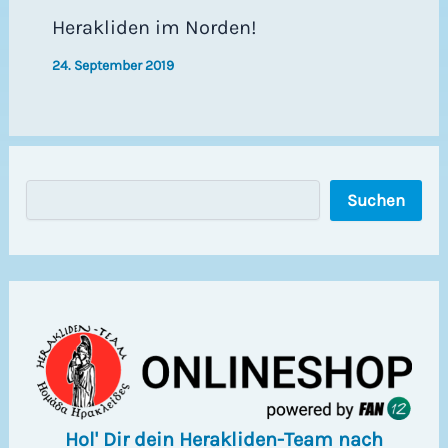
Herakliden im Norden!
24. September 2019
S
Suchen
u
c
h
e
n
Hol' Dir dein Herakliden-Team nach