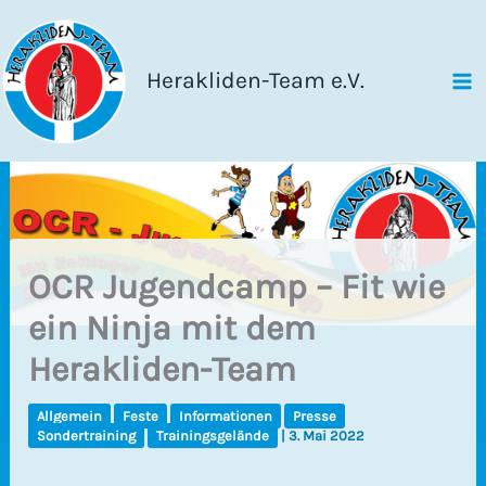
Zum
Inhalt
springen
Herakliden-Team e.V.
OCR Jugendcamp – Fit wie
ein Ninja mit dem
Herakliden-Team
Allgemein
Feste
Informationen
Presse
Sondertraining
Trainingsgelände
|
3. Mai 2022